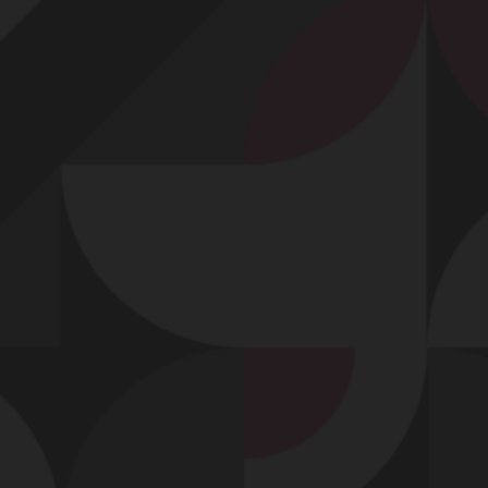
Profitez d'un essai 24h pour seulement 2€ !
Découvrir !
Basculer
la
navigation
VIDÉO
À PROPOS
ELLE VA SE FAIRE FOUDROYER CETTE MILF !
41
00:17 - 6 297 vues