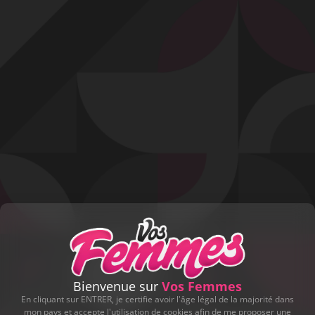
Profitez d'un essai 24h pour seulement 2€ !
Découvrir !
Basculer
la
navigation
VIDÉO
À PROPOS
UNE SACRÉE PAIRE DE LOCHES...
56
00:22 - 4 920 vues
Bienvenue sur
Vos Femmes
En cliquant sur ENTRER, je certifie avoir l'âge légal de la majorité dans
mon pays et accepte l'utilisation de cookies afin de me proposer une