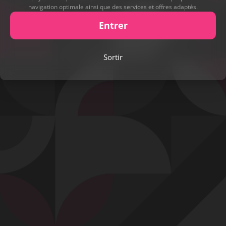
navigation optimale ainsi que des services et offres adaptés.
Entrer
Play
Sortir
Video
Signaler cette contribution
Contact
Mentions légales
Désabonnement
Complaint Policy
Privacy Policy
Content Policy
Billing Support Segpay
18 U.S.C. 2257 Record-Keeping Requirements Compliance Statement
Egyzxy Kft. - Revay köz 4, 1065 Budapest, Hungary -
contact@egyzxy.com
The website contains sexual content.