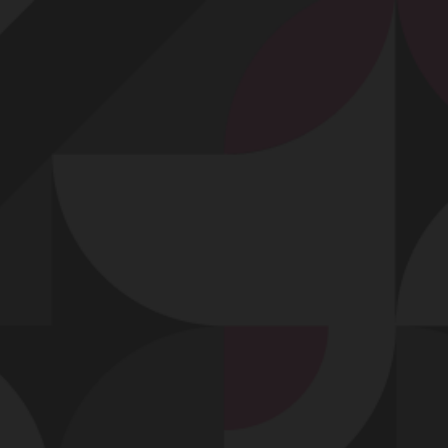
Profitez d'un essai 24h pour seulement 2€ !
Découvrir !
Basculer
la
navigation
VIDÉO
À PROPOS
DU FISTING ET MA GROSSE BITE POUR MES
COPINES...
58
00:36 - 5 447 vues