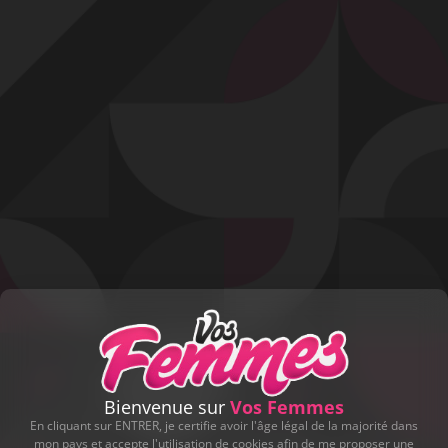
Profitez d'un essai 24h pour seulement 2€ !
Découvrir !
Basculer
la
navigation
VIDÉO
À PROPOS
ELLE S'APPLIQUE AVEC SA BOUCHE SUR
SON HOMME...
92
00:52 - 8 842 vues
Bienvenue sur
Vos Femmes
En cliquant sur ENTRER, je certifie avoir l'âge légal de la majorité dans
mon pays et accepte l'utilisation de cookies afin de me proposer une