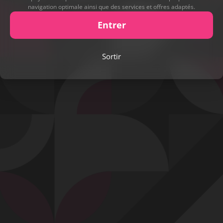
navigation optimale ainsi que des services et offres adaptés.
Entrer
Play
Sortir
Video
Signaler cette contribution
Contact
Mentions légales
Désabonnement
Complaint Policy
Privacy Policy
Content Policy
Billing Support Segpay
18 U.S.C. 2257 Record-Keeping Requirements Compliance Statement
Egyzxy Kft. - Revay köz 4, 1065 Budapest, Hungary -
contact@egyzxy.com
The website contains sexual content.