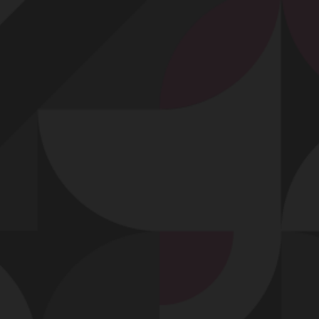
Profitez d'un essai 24h pour seulement 2€ !
Découvrir !
Basculer
la
navigation
VIDÉO
À PROPOS
LA BITE DE SON AMANT MANQUAIT À SON
BONHEUR SEXUEL...
88
00:26 - 7 324 vues