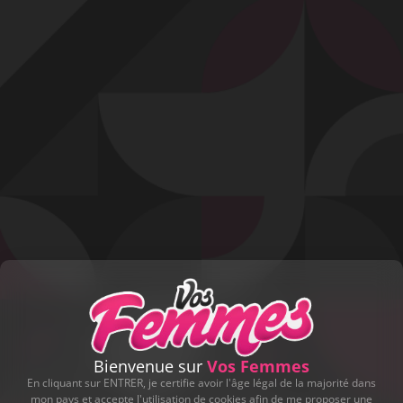
Profitez d'un essai 24h pour seulement 2€ !
Découvrir !
Basculer
la
navigation
VIDÉO
À PROPOS
UNE CHATTE PARFAITE FACE À LA CAMÉRA !
108
00:44 - 7 185 vues
Bienvenue sur
Vos Femmes
En cliquant sur ENTRER, je certifie avoir l'âge légal de la majorité dans
mon pays et accepte l'utilisation de cookies afin de me proposer une