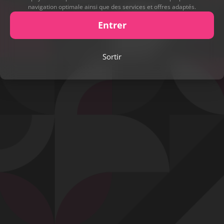
navigation optimale ainsi que des services et offres adaptés.
Entrer
Play
Sortir
Video
Signaler cette contribution
Contact
Mentions légales
Désabonnement
Complaint Policy
Privacy Policy
Content Policy
Billing Support Segpay
18 U.S.C. 2257 Record-Keeping Requirements Compliance Statement
Egyzxy Kft. - Revay köz 4, 1065 Budapest, Hungary -
contact@egyzxy.com
The website contains sexual content.