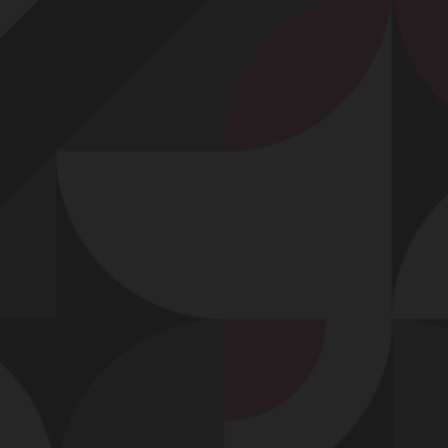
Profitez d'un essai 24h pour seulement 2€ !
Découvrir !
Basculer
la
navigation
VIDÉO
À PROPOS
UN BON PLAN À TROIS !
113
00:40 - 9 009 vues