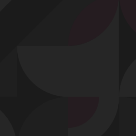
Profitez d'un essai 24h pour seulement 2€ !
Découvrir !
Basculer
la
navigation
VIDÉO
À PROPOS
BIEN ASSISE SUR MA QUEUE !
72
00:24 - 8 888 vues