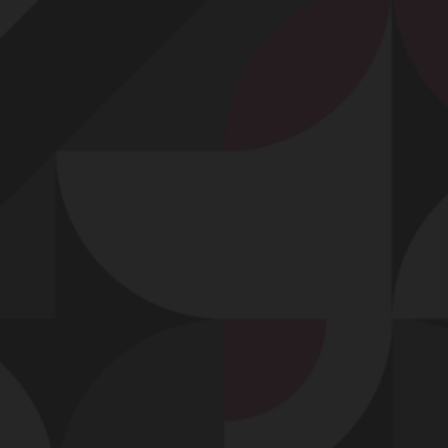
Profitez d'un essai 24h pour seulement 2€ !
Découvrir !
Basculer
la
navigation
VIDÉO
À PROPOS
MA GROSSE QUEUE LA FAIT GÉMIR...
97
00:43 - 12 242 vues