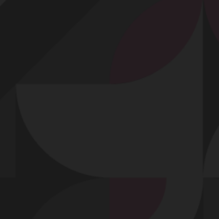
Profitez d'un essai 24h pour seulement 2€ !
Découvrir !
Basculer
la
navigation
VIDÉO
À PROPOS
PREMIÈRE TENTATIVE ANALE...
57
00:57 - 7 356 vues