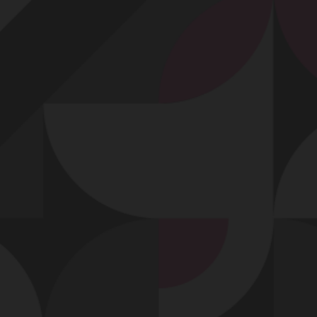
Profitez d'un essai 24h pour seulement 2€ !
Découvrir !
Basculer
la
navigation
VIDÉO
À PROPOS
BRANLETTE SUR LA VULVE DE MA MATURE !
30
02:00 - 3 064 vues