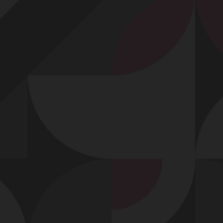
Profitez d'un essai 24h pour seulement 2€ !
Découvrir !
Basculer
la
navigation
VIDÉO
À PROPOS
MASTURBATION FÉMININE TRÈS CHAUDE...
47
00:15 - 4 515 vues