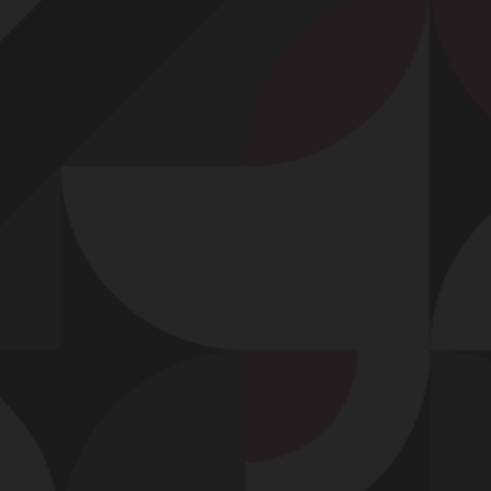
Profitez d'un essai 24h pour seulement 2€ !
Découvrir !
Basculer
la
navigation
VIDÉO
À PROPOS
ELLE POMPE SON AMANT !
70
00:10 - 7 106 vues