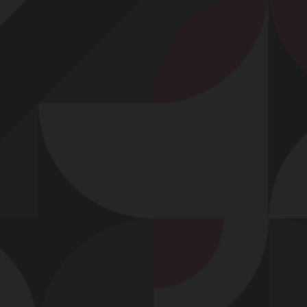
Profitez d'un essai 24h pour seulement 2€ !
Découvrir !
Basculer
la
navigation
VIDÉO
À PROPOS
BIEN BAISÉE DÈS LE MATIN !
76
02:00 - 5 317 vues