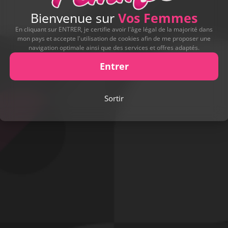
Bienvenue sur
Vos Femmes
En cliquant sur ENTRER, je certifie avoir l'âge légal de la majorité dans
mon pays et accepte l'utilisation de cookies afin de me proposer une
navigation optimale ainsi que des services et offres adaptés.
tion
Entrer
 CADEAUX REÇUS
Sortir
 OFFERT PAR
CADEAU OFFERT PAR
990-REMOVED-641892
SEB_SOULIER