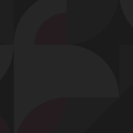
Profitez-en !
jlh351
n'ont pas encore reçu de cadeau.
Soyez le premier utilisateur à leur en offrir un !
Offrir un cadeau !
Contact
Mentions légales
Désabonnement
Complaint Policy
Privacy Policy
Content Policy
Billing Support Segpay
18 U.S.C. 2257 Record-Keeping Requirements Compliance Statement
Egyzxy Kft. - Revay köz 4, 1065 Budapest, Hungary -
contact@egyzxy.com
The website contains sexual content.