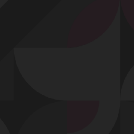
Profitez d'un essai 24h pour seulement 2€ !
Découvrir !
Basculer
la
navigation
PROFIL
GOÛTS
ALBUMS