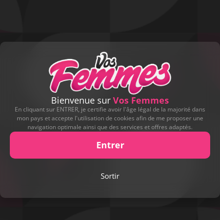
JLH351
Inscription le 06 mars 2021
Bienvenue sur
Vos Femmes
ENVOYER UN MESSAGE À
JLH351
En cliquant sur ENTRER, je certifie avoir l'âge légal de la majorité dans
mon pays et accepte l'utilisation de cookies afin de me proposer une
navigation optimale ainsi que des services et offres adaptés.
A PROPOS
Entrer
DÉCOUVREZ JLH351
3 contributions
Sortir
DERNIERS CADEAUX REÇUS