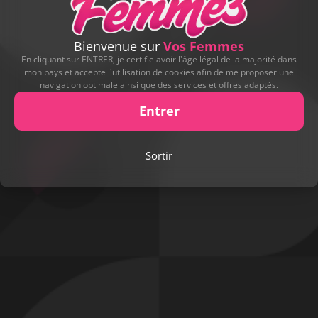
une folle envie de recevoir du plaisir, je suis
disponible pour vous. Femme en couple ou seule sont
les bienvenues.
Bienvenue sur
Vos Femmes
Messieurs : si vous souhaitez voir votre femme
En cliquant sur ENTRER, je certifie avoir l'âge légal de la majorité dans
prendre du plaisir avec moi, n'hésitez pas à me
mon pays et accepte l'utilisation de cookies afin de me proposer une
navigation optimale ainsi que des services et offres adaptés.
contacter.
Famars - Nord (59)
Entrer
56 contributions
Sortir
LISTE D'ENVIES
Oops
Love.youu
n’a pas encore rempli sa liste d'envies.
Voulez-vous lui offrir un cadeau ?