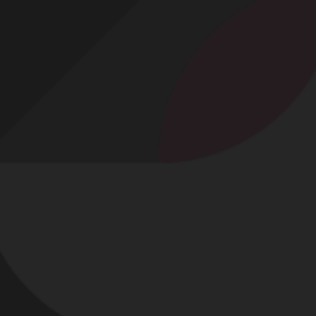
Profitez d'un essai 24h pour seulement 2€ !
Découvrir !
Basculer
la
navigation
PROFIL
GOÛTS
ALBUMS