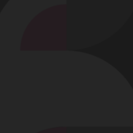
Offrir un cadeau !
DERNIERS CADEAUX REÇUS
Profitez-en !
Love.youu
n'a pas encore reçu de cadeau.
Soyez le premier utilisateur à lui en offrir un !
Offrir un cadeau !