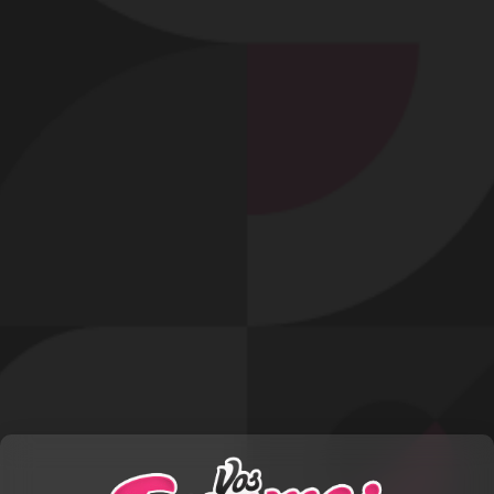
LOVE.YOUU
Inscription le 12 mars 2024
ENVOYER UN MESSAGE À
LOVE.YOUU
OFFRIR UN CADEAU À
LOVE.YOUU
A PROPOS
DÉCOUVREZ LOVE.YOUU
Mesdames : si vous passez par là et que vous avez