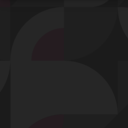
DERNIERS CADEAUX REÇUS
Profitez-en !
Malob
n'ont pas encore reçu de cadeau.
Soyez le premier utilisateur à leur en offrir un !
Offrir un cadeau !
Contact
Mentions légales
Désabonnement
Complaint Policy
Privacy Policy
Content Policy
Billing Support Segpay