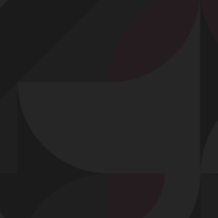
Profitez d'un essai 24h pour seulement 2€ !
Découvrir !
Basculer
la
navigation
PROFIL
GOÛTS
ALBUMS