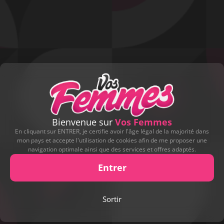
MALOB
Inscription le 21 juin 2026
ENVOYER UN MESSAGE À
MALOB
Bienvenue sur
Vos Femmes
En cliquant sur ENTRER, je certifie avoir l'âge légal de la majorité dans
mon pays et accepte l'utilisation de cookies afin de me proposer une
A PROPOS
navigation optimale ainsi que des services et offres adaptés.
DÉCOUVREZ MALOB
Entrer
Salope nantaise de 39 ans, aime les grosses queues
pour son plus grand plaisir
Sortir
Adore sucer et avaler jusqu’à la dernière goutte
6 contributions