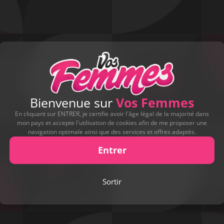
Bienvenue sur
Vos Femmes
En cliquant sur ENTRER, je certifie avoir l'âge légal de la majorité dans
mon pays et accepte l'utilisation de cookies afin de me proposer une
navigation optimale ainsi que des services et offres adaptés.
Entrer
Sortir