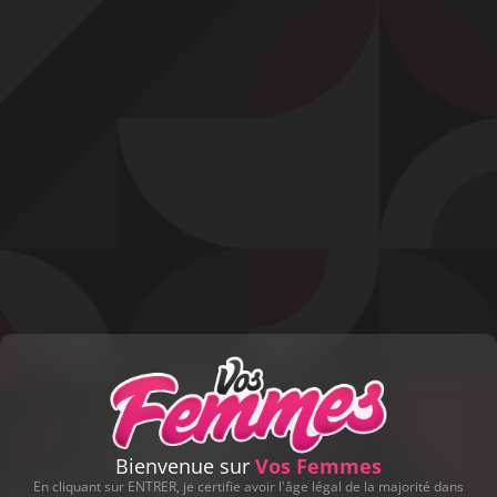
Profitez d'un essai 24h pour seulement 2€ !
Découvrir !
Basculer
la
navigation
VIDÉO
À PROPOS
ELLE SE FAIT PRENDRE DANS TOUS LES
SENS !
278
04:00 - 26 363 vues
Bienvenue sur
Vos Femmes
En cliquant sur ENTRER, je certifie avoir l'âge légal de la majorité dans