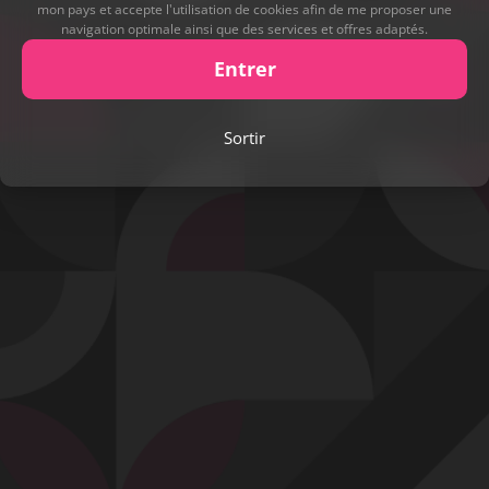
mon pays et accepte l'utilisation de cookies afin de me proposer une
navigation optimale ainsi que des services et offres adaptés.
Entrer
Sortir
Play
Video
Signaler cette contribution
Contact
Mentions légales
Désabonnement
Complaint Policy
Privacy Policy
Content Policy
Billing Support Segpay
18 U.S.C. 2257 Record-Keeping Requirements Compliance Statement
Egyzxy Kft. - Revay köz 4, 1065 Budapest, Hungary -
contact@egyzxy.com
The website contains sexual content.