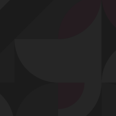
Profitez d'un essai 24h pour seulement 2€ !
Découvrir !
Basculer
la
navigation
VIDÉO
À PROPOS
SA CHATTE EST SI ACCUEILLANTE...
45
00:10 - 4 535 vues