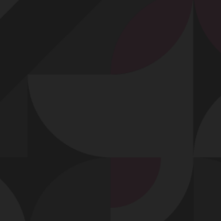
Profitez d'un essai 24h pour seulement 2€ !
Découvrir !
Basculer
la
navigation
VIDÉO
À PROPOS
PIPE AVEC CAPOTE OBLIGATOIRE...
53
01:00 - 7 003 vues