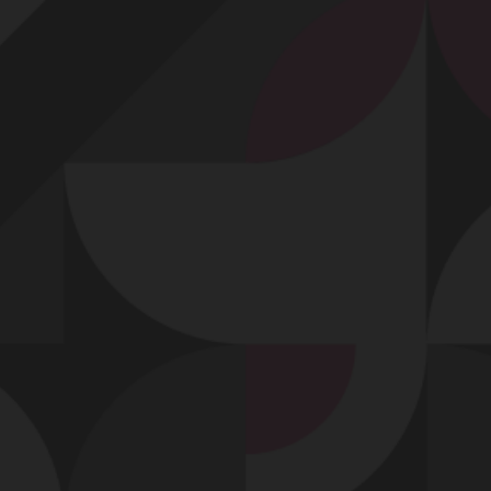
Profitez d'un essai 24h pour seulement 2€ !
Découvrir !
Basculer
la
navigation
VIDÉO
À PROPOS
DES MAINS EXPERTES, POUR UNE BONNE
BRANLETTE !
34
00:40 - 5 108 vues